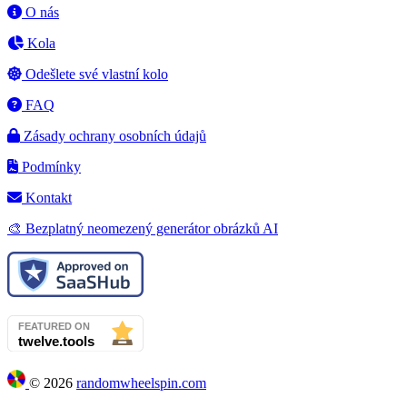
O nás
Kola
Odešlete své vlastní kolo
FAQ
Zásady ochrany osobních údajů
Podmínky
Kontakt
🎨 Bezplatný neomezený generátor obrázků AI
©
2026
randomwheelspin.com