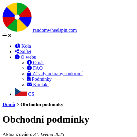
randomwheelspin.com
Kola
Sdílet
O webu
O nás
FAQ
Zásady ochrany soukromí
Podmínky
Kontakt
CS
Domů
>
Obchodní podmínky
Obchodní podmínky
Aktualizováno:
31. května 2025