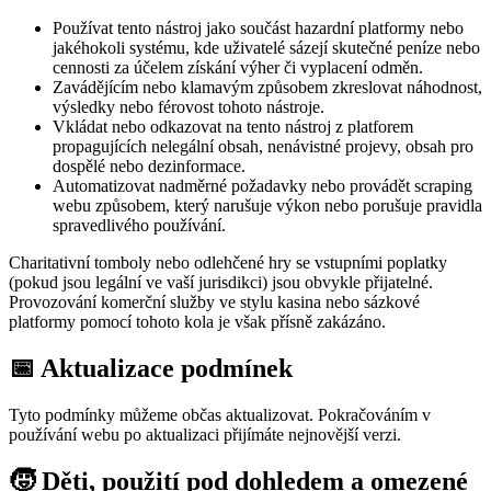
Používat tento nástroj jako součást hazardní platformy nebo
jakéhokoli systému, kde uživatelé sázejí skutečné peníze nebo
cennosti za účelem získání výher či vyplacení odměn.
Zavádějícím nebo klamavým způsobem zkreslovat náhodnost,
výsledky nebo férovost tohoto nástroje.
Vkládat nebo odkazovat na tento nástroj z platforem
propagujících nelegální obsah, nenávistné projevy, obsah pro
dospělé nebo dezinformace.
Automatizovat nadměrné požadavky nebo provádět scraping
webu způsobem, který narušuje výkon nebo porušuje pravidla
spravedlivého používání.
Charitativní tomboly nebo odlehčené hry se vstupními poplatky
(pokud jsou legální ve vaší jurisdikci) jsou obvykle přijatelné.
Provozování komerční služby ve stylu kasina nebo sázkové
platformy pomocí tohoto kola je však přísně zakázáno.
📅 Aktualizace podmínek
Tyto podmínky můžeme občas aktualizovat. Pokračováním v
používání webu po aktualizaci přijímáte nejnovější verzi.
🧒 Děti, použití pod dohledem a omezené