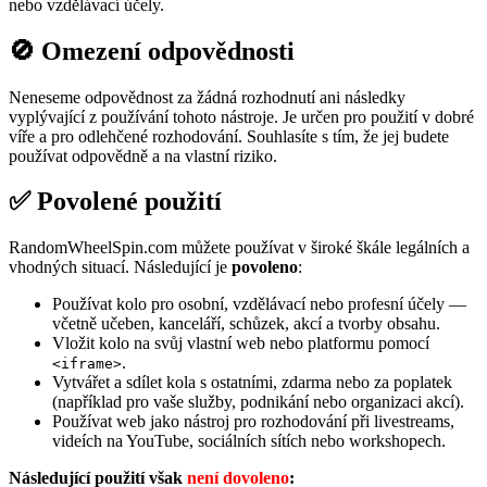
nebo vzdělávací účely.
🚫 Omezení odpovědnosti
Neneseme odpovědnost za žádná rozhodnutí ani následky
vyplývající z používání tohoto nástroje. Je určen pro použití v dobré
víře a pro odlehčené rozhodování. Souhlasíte s tím, že jej budete
používat odpovědně a na vlastní riziko.
✅ Povolené použití
RandomWheelSpin.com můžete používat v široké škále legálních a
vhodných situací. Následující je
povoleno
:
Používat kolo pro osobní, vzdělávací nebo profesní účely —
včetně učeben, kanceláří, schůzek, akcí a tvorby obsahu.
Vložit kolo na svůj vlastní web nebo platformu pomocí
.
<iframe>
Vytvářet a sdílet kola s ostatními, zdarma nebo za poplatek
(například pro vaše služby, podnikání nebo organizaci akcí).
Používat web jako nástroj pro rozhodování při livestreams,
videích na YouTube, sociálních sítích nebo workshopech.
Následující použití však
není dovoleno
: