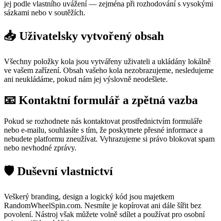
jej podle vlastního uvážení — zejména při rozhodování s vysokými
sázkami nebo v soutěžích.
📥 Uživatelsky vytvořený obsah
Všechny položky kola jsou vytvářeny uživateli a ukládány lokálně
ve vašem zařízení. Obsah vašeho kola nezobrazujeme, nesledujeme
ani neukládáme, pokud nám jej výslovně neodešlete.
📧 Kontaktní formulář a zpětná vazba
Pokud se rozhodnete nás kontaktovat prostřednictvím formuláře
nebo e-mailu, souhlasíte s tím, že poskytnete přesné informace a
nebudete platformu zneužívat. Vyhrazujeme si právo blokovat spam
nebo nevhodné zprávy.
🛡️ Duševní vlastnictví
Veškerý branding, design a logický kód jsou majetkem
RandomWheelSpin.com. Nesmíte je kopírovat ani dále šířit bez
povolení. Nástroj však můžete volně sdílet a používat pro osobní