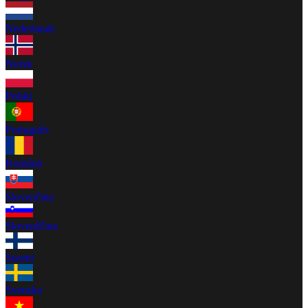
Nederlands
Norsk
Polski
Português
Română
Slovenčina
Slovenščina
Suomi
Svenska