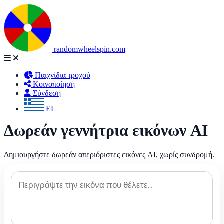
randomwheelspin.com
Παιχνίδια τροχού
Κοινοποίηση
Σύνδεση
EL
Δωρεάν γεννήτρια εικόνων AI
Δημιουργήστε δωρεάν απεριόριστες εικόνες AI, χωρίς συνδρομή.