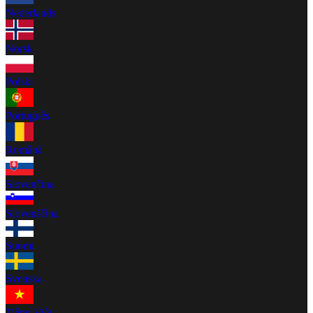
Nederlands
Norsk
Polski
Português
Română
Slovenčina
Slovenščina
Suomi
Svenska
Tiếng Việt