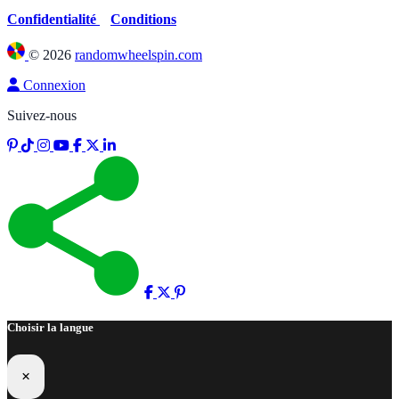
Confidentialité
Conditions
©
2026
randomwheelspin.com
Connexion
Suivez-nous
Choisir la langue
×