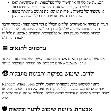
הטמעה של כלי זה או קישור אליו מפלטפורמות שמקדמות תוכן
בלתי חוקי, דברי שנאה, חומר למבוגרים או מידע כוזב.
אוטומציה של בקשות מופרזות או שאיבת נתונים מהאתר באופן
שפוגע בביצועים או מפר את כללי השימוש ההוגן.
הגרלות צדקה או משחקים קלילים הכוללים דמי השתתפות (כאשר הדבר
חוקי בתחום השיפוט שלכם) בדרך כלל מתקבלים. עם זאת, הפעלת
שירות מסחרי בסגנון קזינו או פלטפורמת הימורים באמצעות גלגל זה
אסורה בהחלט.
📅 עדכונים לתנאים
אנו עשויים לעדכן תנאים אלה מעת לעת. המשך השימוש באתר לאחר
עדכון משמעו שאתם מקבלים את הגרסה העדכנית ביותר.
🧒 ילדים, שימוש בפיקוח ותכונות מוגבלות
Random Wheel Spin מיועד לשימוש כללי, משפחתי וחינוכי. ילדים
יכולים להשתמש בגלגל הרגיל בפיקוח מתאים של הורה, אפוטרופוס או
מורה. לחלק מהתכונות עשויים להיות כללים, מגבלות או הגנות המתאימות
לגיל.
🛡️ אבטחה, מניעת שימוש לרעה ובקשות