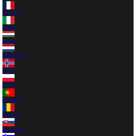
Français
Italiano
Magyar
Nederlands
Norsk
Polski
Português
Română
Slovenčina