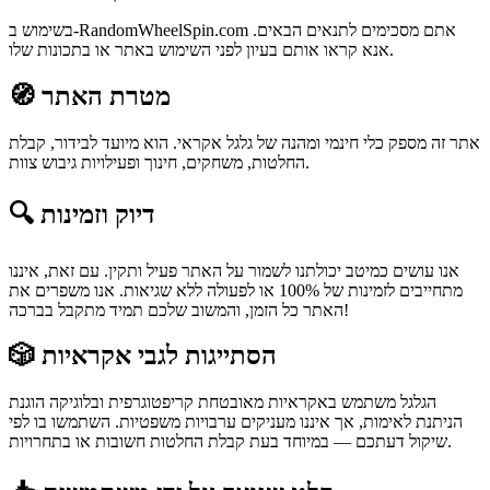
בשימוש ב-RandomWheelSpin.com אתם מסכימים לתנאים הבאים.
אנא קראו אותם בעיון לפני השימוש באתר או בתכונות שלו.
🧭 מטרת האתר
אתר זה מספק כלי חינמי ומהנה של גלגל אקראי. הוא מיועד לבידור, קבלת
החלטות, משחקים, חינוך ופעילויות גיבוש צוות.
🔍 דיוק וזמינות
אנו עושים כמיטב יכולתנו לשמור על האתר פעיל ותקין. עם זאת, איננו
מתחייבים לזמינות של 100% או לפעולה ללא שגיאות. אנו משפרים את
האתר כל הזמן, והמשוב שלכם תמיד מתקבל בברכה!
🎲 הסתייגות לגבי אקראיות
הגלגל משתמש באקראיות מאובטחת קריפטוגרפית ובלוגיקה הוגנת
הניתנת לאימות, אך איננו מעניקים ערבויות משפטיות. השתמשו בו לפי
שיקול דעתכם — במיוחד בעת קבלת החלטות חשובות או בתחרויות.