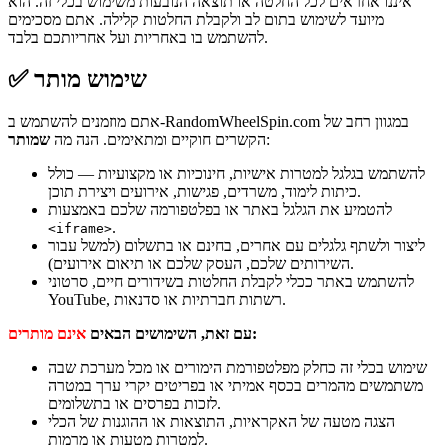
איננו אחראים לכל החלטה או תוצאה הנובעות משימוש בכלי זה. הוא
מיועד לשימוש בתום לב ולקבלת החלטות קלילה. אתם מסכימים
להשתמש בו באחריות ועל אחריותכם בלבד.
✅ שימוש מותר
אתם מוזמנים להשתמש ב-RandomWheelSpin.com במגוון רחב של
:
הקשרים חוקיים ומתאימים. הנה מה
שמותר
להשתמש בגלגל למטרות אישיות, חינוכיות או מקצועיות — כולל
כיתות לימוד, משרדים, פגישות, אירועים ויצירת תוכן.
להטמיע את הגלגל באתר או בפלטפורמה שלכם באמצעות
.
<iframe>
ליצור ולשתף גלגלים עם אחרים, בחינם או בתשלום (למשל עבור
השירותים שלכם, העסק שלכם או תיאום אירועים).
להשתמש באתר ככלי לקבלת החלטות בשידורים חיים, סרטוני
YouTube, רשתות חברתיות או סדנאות.
:
עם זאת, השימושים הבאים
אינם מותרים
שימוש בכלי זה כחלק מפלטפורמת הימורים או מכל מערכת שבה
משתמשים מהמרים בכסף אמיתי או בפריטים יקרי ערך במטרה
לזכות בפרסים או בתשלומים.
הצגה מטעה של האקראיות, התוצאות או ההוגנות של הכלי
למטרות מטעות או מרמות.