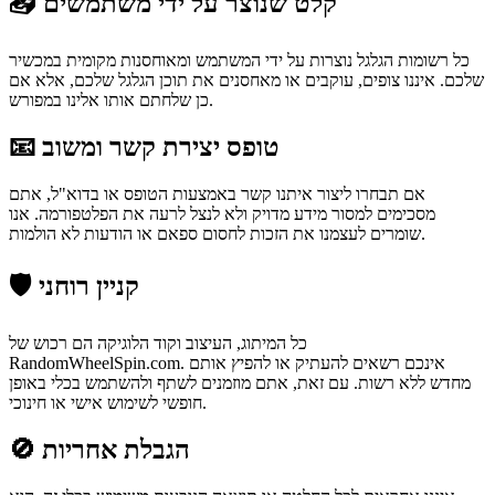
📥 קלט שנוצר על ידי משתמשים
כל רשומות הגלגל נוצרות על ידי המשתמש ומאוחסנות מקומית במכשיר
שלכם. איננו צופים, עוקבים או מאחסנים את תוכן הגלגל שלכם, אלא אם
כן שלחתם אותו אלינו במפורש.
📧 טופס יצירת קשר ומשוב
אם תבחרו ליצור איתנו קשר באמצעות הטופס או בדוא"ל, אתם
מסכימים למסור מידע מדויק ולא לנצל לרעה את הפלטפורמה. אנו
שומרים לעצמנו את הזכות לחסום ספאם או הודעות לא הולמות.
🛡️ קניין רוחני
כל המיתוג, העיצוב וקוד הלוגיקה הם רכוש של
RandomWheelSpin.com. אינכם רשאים להעתיק או להפיץ אותם
מחדש ללא רשות. עם זאת, אתם מוזמנים לשתף ולהשתמש בכלי באופן
חופשי לשימוש אישי או חינוכי.
🚫 הגבלת אחריות