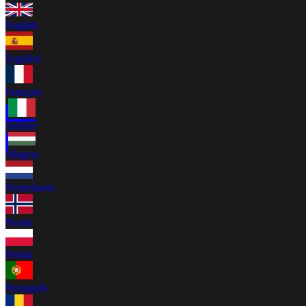
English
Español
Français
Italiano
Magyar
Nederlands
Norsk
Polski
Português