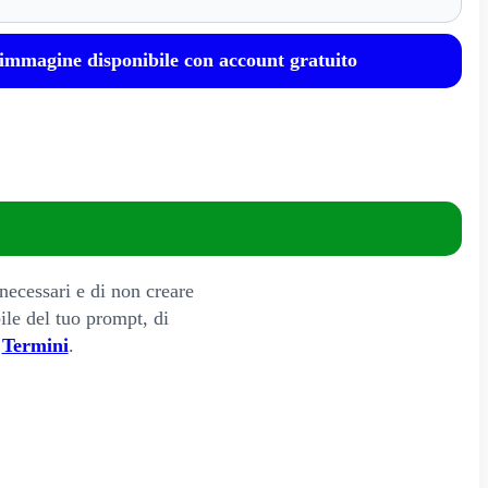
immagine disponibile con account gratuito
 necessari e di non creare
bile del tuo prompt, di
i
Termini
.