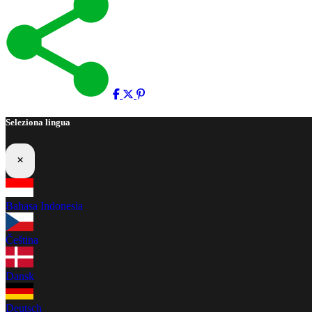
Seleziona lingua
×
Bahasa Indonesia
Čeština
Dansk
Deutsch