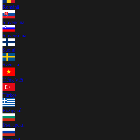
Română
Slovenčina
Slovenščina
Suomi
Svenska
Tiếng Việt
Türkçe
Ελληνικά
Български