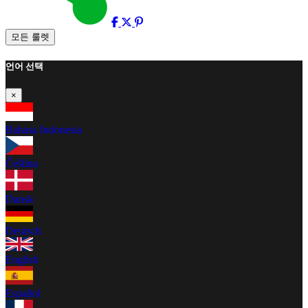
모든 룰렛
언어 선택
×
Bahasa Indonesia
Čeština
Dansk
Deutsch
English
Español