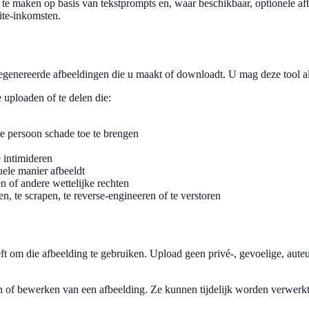
n te maken op basis van tekstprompts en, waar beschikbaar, optionele af
ite-inkomsten.
egenereerde afbeeldingen die u maakt of downloadt. U mag deze tool all
 uploaden of te delen die:
re persoon schade toe te brengen
 intimideren
uele manier afbeeldt
 of andere wettelijke rechten
en, te scrapen, te reverse-engineeren of te verstoren
eeft om die afbeelding te gebruiken. Upload geen privé-, gevoelige, aute
en of bewerken van een afbeelding. Ze kunnen tijdelijk worden verwerk