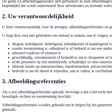
De gratis AI-afbeeldinggenerator stelt gebruikers in staat afbeeldinge
hulpmiddel dat wordt ondersteund door advertenties en normale webs
2. Uw verantwoordelijkheid
U bent verantwoordelijk voor de prompts, afbeeldingsreferenties en g
U mag deze tool niet gebruiken om inhoud te maken, aan te vragen, te
illegaal, beledigend, bedreigend, intimiderend of haatdragend is
zonder toestemming is, uitbuitend is of bedoeld is om een ande
seksueel expliciet of extreem is
gewelddadig, verontrustend of bedoeld is om te choqueren of te
echte personen op een misleidende, schadelijke of niet-consens
inbreuk maakt op auteursrechten, handelsmerken, privacyrechten
bedoeld is om de dienst te omzeilen, aan te vallen, te overbelast
3. Afbeeldingsreferenties
Als u een afbeeldingsreferentie uploadt, bevestigt u dat u het recht h
benodigde rechten en toestemming beschikt.
Afbeeldingsreferenties worden gebruikt om te helpen bij het generer
gemaakt.