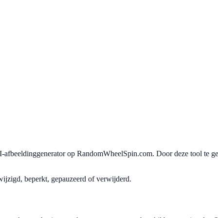
I-afbeeldinggenerator op RandomWheelSpin.com. Door deze tool te gebr
jzigd, beperkt, gepauzeerd of verwijderd.