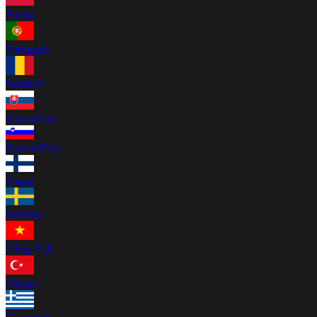
Polski
Português
Română
Slovenčina
Slovenščina
Suomi
Svenska
Tiếng Việt
Türkçe