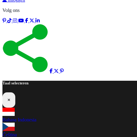
Volg ons
Taal selecteren
×
Bahasa Indonesia
Čeština