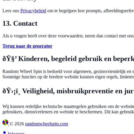
Lees ons
Privacybeleid
om te begrijpen hoe prompts, afbeeldingsrefe
13. Contact
Als u vragen heeft over deze voorwaarden, neem dan contact met ons
Terug naar de generator
ðŸ§’ Kinderen, begeleid gebruik en beperk
Random Wheel Spin is bedoeld voor algemeen, gezinsvriendelijk en e
Sommige functies op de bredere website kunnen eigen regels, limieten
ðŸ›¡ï¸ Veiligheid, misbruikpreventie en ju
Wij kunnen redelijke technische maatregelen gebruiken om de website 
gebruikers, dienstverleners en website te beschermen. Dit kan gebrui
©
2026
randomwheelspin.com
Inloggen