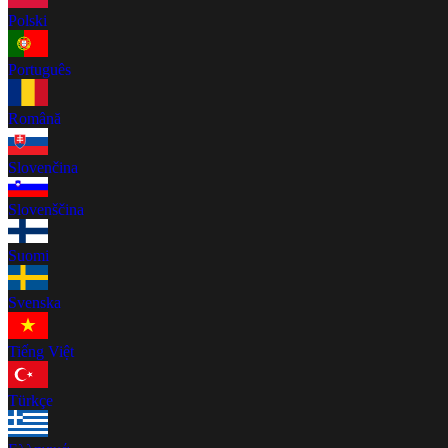
Polski
Português
Română
Slovenčina
Slovenščina
Suomi
Svenska
Tiếng Việt
Türkçe