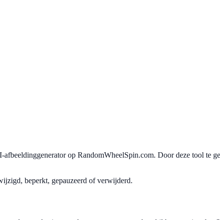
I-afbeeldinggenerator op RandomWheelSpin.com. Door deze tool te gebr
jzigd, beperkt, gepauzeerd of verwijderd.