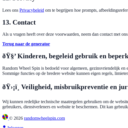
Lees ons
Privacybeleid
om te begrijpen hoe prompts, afbeeldingsrefe
13. Contact
Als u vragen heeft over deze voorwaarden, neem dan contact met ons
Terug naar de generator
ðŸ§’ Kinderen, begeleid gebruik en beperk
Random Wheel Spin is bedoeld voor algemeen, gezinsvriendelijk en e
Sommige functies op de bredere website kunnen eigen regels, limieten
ðŸ›¡ï¸ Veiligheid, misbruikpreventie en ju
Wij kunnen redelijke technische maatregelen gebruiken om de website 
gebruikers, dienstverleners en website te beschermen. Dit kan gebrui
©
2026
randomwheelspin.com
Inloggen