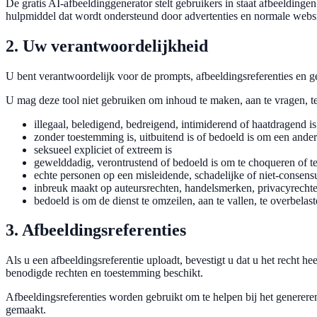
De gratis AI-afbeeldinggenerator stelt gebruikers in staat afbeeldinge
hulpmiddel dat wordt ondersteund door advertenties en normale webs
2. Uw verantwoordelijkheid
U bent verantwoordelijk voor de prompts, afbeeldingsreferenties en g
U mag deze tool niet gebruiken om inhoud te maken, aan te vragen, te
illegaal, beledigend, bedreigend, intimiderend of haatdragend is
zonder toestemming is, uitbuitend is of bedoeld is om een ande
seksueel expliciet of extreem is
gewelddadig, verontrustend of bedoeld is om te choqueren of te
echte personen op een misleidende, schadelijke of niet-consens
inbreuk maakt op auteursrechten, handelsmerken, privacyrechten
bedoeld is om de dienst te omzeilen, aan te vallen, te overbelast
3. Afbeeldingsreferenties
Als u een afbeeldingsreferentie uploadt, bevestigt u dat u het recht h
benodigde rechten en toestemming beschikt.
Afbeeldingsreferenties worden gebruikt om te helpen bij het generer
gemaakt.