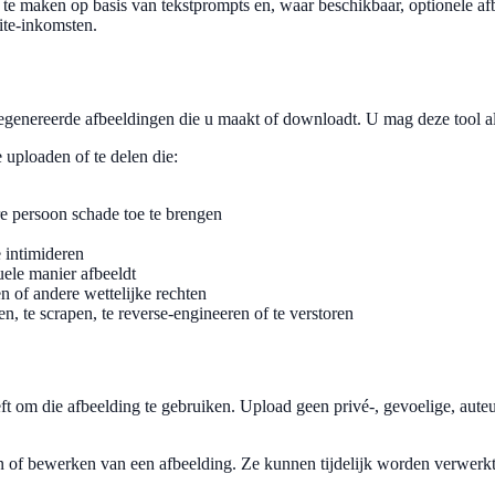
n te maken op basis van tekstprompts en, waar beschikbaar, optionele af
ite-inkomsten.
egenereerde afbeeldingen die u maakt of downloadt. U mag deze tool all
 uploaden of te delen die:
re persoon schade toe te brengen
 intimideren
uele manier afbeeldt
 of andere wettelijke rechten
en, te scrapen, te reverse-engineeren of te verstoren
eeft om die afbeelding te gebruiken. Upload geen privé-, gevoelige, aute
en of bewerken van een afbeelding. Ze kunnen tijdelijk worden verwerk