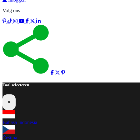
Volg ons
Taal selecteren
×
Bahasa Indonesia
Čeština