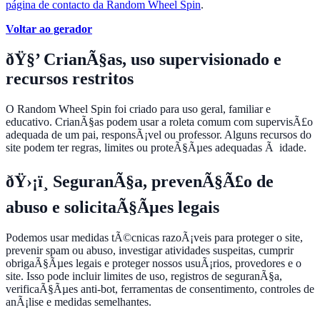
página de contacto da Random Wheel Spin
.
Voltar ao gerador
ðŸ§’ CrianÃ§as, uso supervisionado e
recursos restritos
O Random Wheel Spin foi criado para uso geral, familiar e
educativo. CrianÃ§as podem usar a roleta comum com supervisÃ£o
adequada de um pai, responsÃ¡vel ou professor. Alguns recursos do
site podem ter regras, limites ou proteÃ§Ãµes adequadas Ã idade.
ðŸ›¡ï¸ SeguranÃ§a, prevenÃ§Ã£o de
abuso e solicitaÃ§Ãµes legais
Podemos usar medidas tÃ©cnicas razoÃ¡veis para proteger o site,
prevenir spam ou abuso, investigar atividades suspeitas, cumprir
obrigaÃ§Ãµes legais e proteger nossos usuÃ¡rios, provedores e o
site. Isso pode incluir limites de uso, registros de seguranÃ§a,
verificaÃ§Ãµes anti-bot, ferramentas de consentimento, controles de
anÃ¡lise e medidas semelhantes.