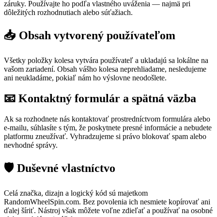
záruky. Používajte ho podľa vlastného uváženia — najmä pri
dôležitých rozhodnutiach alebo súťažiach.
📥 Obsah vytvorený používateľom
Všetky položky kolesa vytvára používateľ a ukladajú sa lokálne na
vašom zariadení. Obsah vášho kolesa neprehliadame, nesledujeme
ani neukladáme, pokiaľ nám ho výslovne neodošlete.
📧 Kontaktný formulár a spätná väzba
Ak sa rozhodnete nás kontaktovať prostredníctvom formulára alebo
e-mailu, súhlasíte s tým, že poskytnete presné informácie a nebudete
platformu zneužívať. Vyhradzujeme si právo blokovať spam alebo
nevhodné správy.
🛡️ Duševné vlastníctvo
Celá značka, dizajn a logický kód sú majetkom
RandomWheelSpin.com. Bez povolenia ich nesmiete kopírovať ani
ďalej šíriť. Nástroj však môžete voľne zdieľať a používať na osobné