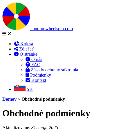
randomwheelspin.com
Kolesá
Zdieľať
O stránke
O nás
FAQ
Zásady ochrany súkromia
Podmienky
Kontakt
SK
Domov
>
Obchodné podmienky
Obchodné podmienky
Aktualizované:
31. mája 2025