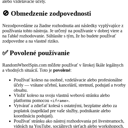
alebo vzdelávacie účely.
🚫 Obmedzenie zodpovednosti
Nezodpovedáme za žiadne rozhodnutia ani následky vyplývajúce z
používania tohto nástroja. Je určený na používanie v dobrej viere a
na ľahké rozhodovanie. Súhlasíte s tým, že ho budete používať
zodpovedne a na vlastné riziko.
✅ Povolené používanie
RandomWheelSpin.com môžete používať v širokej škále legálnych
a vhodných situácií. Toto je
povolené
:
Používať koleso na osobné, vzdelávacie alebo profesionálne
účely — vrátane učební, kancelárií, stretnutí, podujatí a tvorby
obsahu.
Vložiť koleso na svoju vlastnú webovú stránku alebo
platformu pomocou
.
<iframe>
Vytvárať a zdieľať kolesá s ostatnými, bezplatne alebo za
poplatok (napríklad pre vaše služby, podnikanie alebo
koordináciu podujatí).
Používať stránku ako nástroj rozhodovania pri livestreamoch,
videách na YouTube, sociálnych sieťach alebo workshopoch.