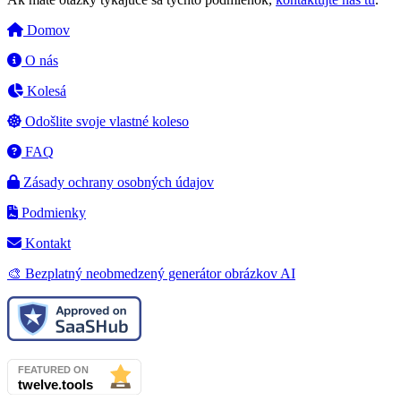
Domov
O nás
Kolesá
Odošlite svoje vlastné koleso
FAQ
Zásady ochrany osobných údajov
Podmienky
Kontakt
🎨 Bezplatný neobmedzený generátor obrázkov AI