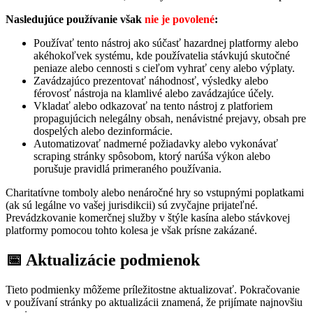
Nasledujúce používanie však
nie je povolené
:
Používať tento nástroj ako súčasť hazardnej platformy alebo
akéhokoľvek systému, kde používatelia stávkujú skutočné
peniaze alebo cennosti s cieľom vyhrať ceny alebo výplaty.
Zavádzajúco prezentovať náhodnosť, výsledky alebo
férovosť nástroja na klamlivé alebo zavádzajúce účely.
Vkladať alebo odkazovať na tento nástroj z platforiem
propagujúcich nelegálny obsah, nenávistné prejavy, obsah pre
dospelých alebo dezinformácie.
Automatizovať nadmerné požiadavky alebo vykonávať
scraping stránky spôsobom, ktorý narúša výkon alebo
porušuje pravidlá primeraného používania.
Charitatívne tomboly alebo nenáročné hry so vstupnými poplatkami
(ak sú legálne vo vašej jurisdikcii) sú zvyčajne prijateľné.
Prevádzkovanie komerčnej služby v štýle kasína alebo stávkovej
platformy pomocou tohto kolesa je však prísne zakázané.
📅 Aktualizácie podmienok
Tieto podmienky môžeme príležitostne aktualizovať. Pokračovanie
v používaní stránky po aktualizácii znamená, že prijímate najnovšiu