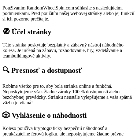
Používaním RandomWheelSpin.com súhlasíte s nasledujúcimi
podmienkami. Pred použitím našej webovej stránky alebo jej funkcií
si ich pozorne prečítajte.
🧭 Účel stránky
Táto stránka poskytuje bezplatný a zábavný nástroj náhodného
kolesa. Je určená na zábavu, rozhodovanie, hry, vzdelávanie a
teambuildingové aktivity.
🔍 Presnosť a dostupnosť
Robíme všetko pre to, aby bola stránka online a funkčná.
Neposkytujeme však žiadne záruky 100 % dostupnosti alebo
bezchybnej prevádzky. Stránku neustále vylepšujeme a vaša spätná
väzba je vítaná!
🎲 Vyhlásenie o náhodnosti
Koleso používa kryptograficky bezpečnú náhodnosť a
preukázateľne férovú logiku, ale neposkytujeme žiadne právne