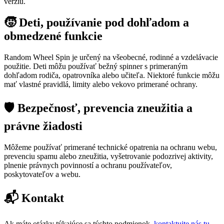
verziu.
🧒 Deti, používanie pod dohľadom a
obmedzené funkcie
Random Wheel Spin je určený na všeobecné, rodinné a vzdelávacie
použitie. Deti môžu používať bežný spinner s primeraným
dohľadom rodiča, opatrovníka alebo učiteľa. Niektoré funkcie môžu
mať vlastné pravidlá, limity alebo vekovo primerané ochrany.
🛡️ Bezpečnosť, prevencia zneužitia a
právne žiadosti
Môžeme používať primerané technické opatrenia na ochranu webu,
prevenciu spamu alebo zneužitia, vyšetrovanie podozrivej aktivity,
plnenie právnych povinností a ochranu používateľov,
poskytovateľov a webu.
📬 Kontakt
Ak máte otázky týkajúce sa týchto podmienok,
kontaktujte nás tu
.