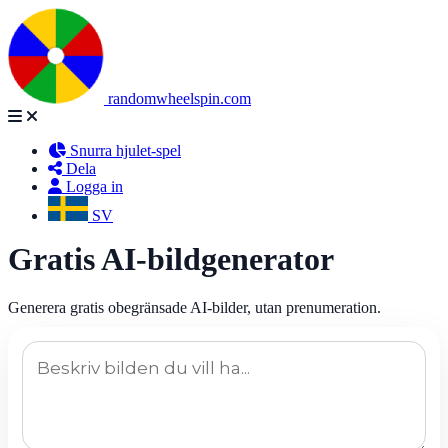
randomwheelspin.com
Snurra hjulet-spel
Dela
Logga in
SV
Gratis AI-bildgenerator
Generera gratis obegränsade AI-bilder, utan prenumeration.