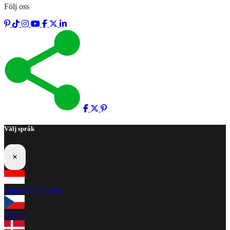
Följ oss
Välj språk
×
Bahasa Indonesia
Čeština