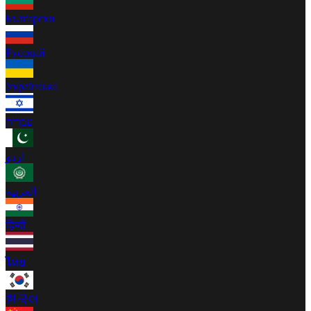
Български
Русский
Українська
עברית
اردو
العربية
हिन्दी
ไทย
한국어