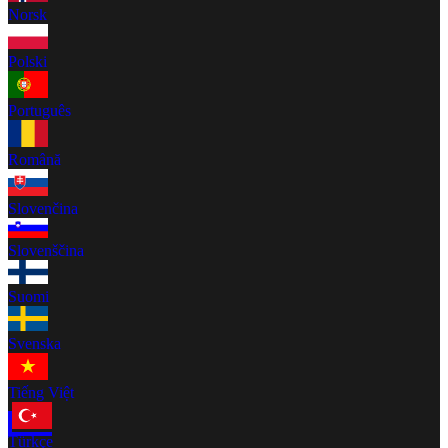
Norsk
Polski
Português
Română
Slovenčina
Slovenščina
Suomi
Svenska
Tiếng Việt
Türkçe