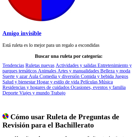
Amigo invisible
Está ruleta es lo mejor para un regalo a escondidas
Buscar una ruleta por categoría:
Tendencias
Ruletas nuevas
Actividades y salidas
Entretenimiento y
parques temáticos
Animales
Artes y manualidades
Belleza y moda
Suerte y azar
Aula
Comedia y diversión
Comida y bebida
Juegos
Salud y bienestar
Hogar y estilo de vida
Películas
Música
Residencias y hogares de cuidados
Ocasiones, eventos y familia
Deporte
Viajes y mundo
Trabajo
Cómo usar Ruleta de Preguntas de
Revisión para el Bachillerato