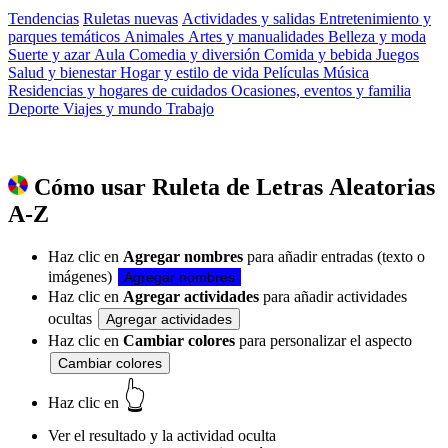
Tendencias
Ruletas nuevas
Actividades y salidas
Entretenimiento y
parques temáticos
Animales
Artes y manualidades
Belleza y moda
Suerte y azar
Aula
Comedia y diversión
Comida y bebida
Juegos
Salud y bienestar
Hogar y estilo de vida
Películas
Música
Residencias y hogares de cuidados
Ocasiones, eventos y familia
Deporte
Viajes y mundo
Trabajo
Cómo usar Ruleta de Letras Aleatorias
A-Z
Haz clic en
Agregar nombres
para añadir entradas (texto o
imágenes)
Agregar nombres
Haz clic en
Agregar actividades
para añadir actividades
ocultas
Agregar actividades
Haz clic en
Cambiar colores
para personalizar el aspecto
Cambiar colores
👆
Haz clic en
Ver el resultado y la actividad oculta