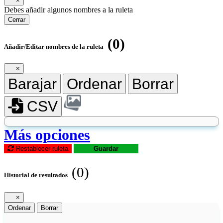
×
Debes añadir algunos nombres a la ruleta
Cerrar
(0)
Añadir/Editar nombres de la ruleta
×
Barajar
Ordenar
Borrar
CSV
Más opciones
Restablecer ruleta
Guardar
(0)
Historial de resultados
×
Ordenar
Borrar