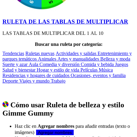
RULETA DE LAS TABLAS DE MULTIPLICAR
LAS TABLAS DE MULTIPLICAR DEL 1 AL 10
Buscar una ruleta por categoría:
Tendencias
Ruletas nuevas
Actividades y salidas
Entretenimiento y
parques temáticos
Animales
Artes y manualidades
Belleza y moda
Suerte y azar
Aula
Comedia y diversión
Comida y bebida
Juegos
Salud y bienestar
Hogar y estilo de vida
Películas
Música
Residencias y hogares de cuidados
Ocasiones, eventos y familia
Deporte
Viajes y mundo
Trabajo
Cómo usar Ruleta de belleza y estilo
Gimme Gummy
Haz clic en
Agregar nombres
para añadir entradas (texto o
imágenes)
Agregar nombres