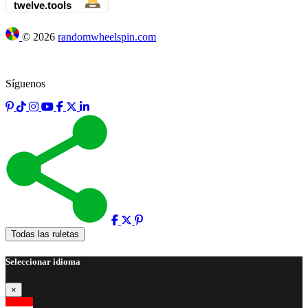
©
2026
randomwheelspin.com
Síguenos
Full screen
Todas las ruletas
Seleccionar idioma
×