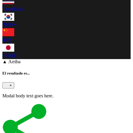
ไทย (Thai)
한국어
中文
日本語
▲ Arriba
El resultado es...
×
Modal body text goes here.