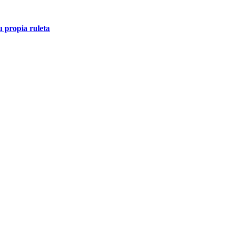
u propia ruleta
lic para