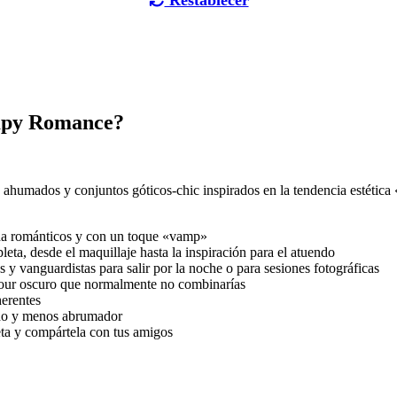
Restablecer
ampy Romance?
jos ahumados y conjuntos góticos-chic inspirados en la tendencia estética
oda románticos y con un toque «vamp»
leta, desde el maquillaje hasta la inspiración para el atuendo
s y vanguardistas para salir por la noche o para sesiones fotográficas
amour oscuro que normalmente no combinarías
herentes
tido y menos abrumador
leta y compártela con tus amigos