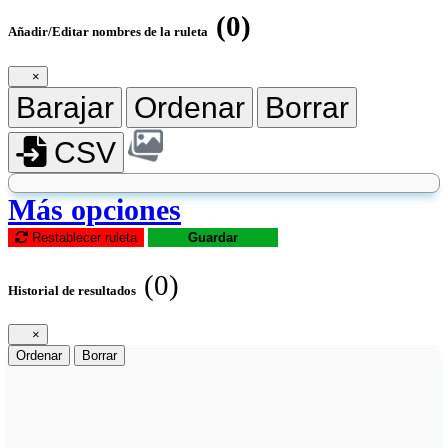
(0)
Añadir/Editar nombres de la ruleta
×
Barajar
Ordenar
Borrar
CSV
Más opciones
Restablecer ruleta
Guardar
(0)
Historial de resultados
×
Ordenar
Borrar