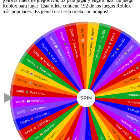
¡Gira la ruleta de juegos Roblox para jugar y elige al azar un juego
Roblox para jugar! Esta ruleta contiene 192 de los juegos Roblox
más populares. ¡Es genial usar esta ruleta con amigos!