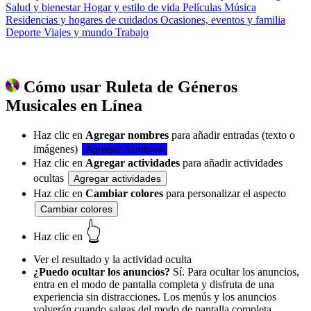
Salud y bienestar
Hogar y estilo de vida
Películas
Música
Residencias y hogares de cuidados
Ocasiones, eventos y familia
Deporte
Viajes y mundo
Trabajo
Cómo usar Ruleta de Géneros
Musicales en Línea
Haz clic en
Agregar nombres
para añadir entradas (texto o
imágenes)
Agregar nombres
Haz clic en
Agregar actividades
para añadir actividades
ocultas
Agregar actividades
Haz clic en
Cambiar colores
para personalizar el aspecto
Cambiar colores
👆
Haz clic en
Ver el resultado y la actividad oculta
¿Puedo ocultar los anuncios?
Sí. Para ocultar los anuncios,
entra en el modo de pantalla completa y disfruta de una
experiencia sin distracciones. Los menús y los anuncios
volverán cuando salgas del modo de pantalla completa.