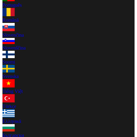
Português
Română
Slovenčina
Slovenščina
Suomi
Svenska
Tiếng Việt
Türkçe
Ελληνικά
Български