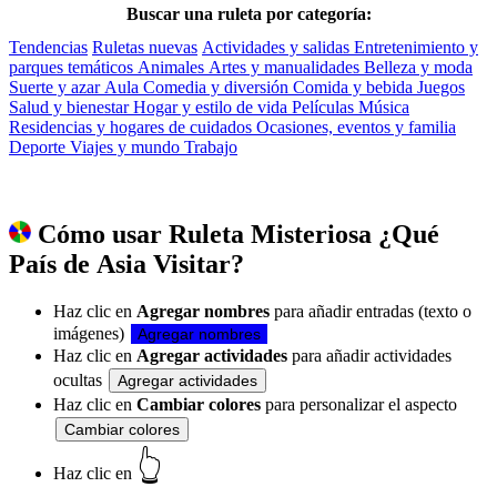
Buscar una ruleta por categoría:
Tendencias
Ruletas nuevas
Actividades y salidas
Entretenimiento y
parques temáticos
Animales
Artes y manualidades
Belleza y moda
Suerte y azar
Aula
Comedia y diversión
Comida y bebida
Juegos
Salud y bienestar
Hogar y estilo de vida
Películas
Música
Residencias y hogares de cuidados
Ocasiones, eventos y familia
Deporte
Viajes y mundo
Trabajo
Cómo usar Ruleta Misteriosa ¿Qué
País de Asia Visitar?
Haz clic en
Agregar nombres
para añadir entradas (texto o
imágenes)
Agregar nombres
Haz clic en
Agregar actividades
para añadir actividades
ocultas
Agregar actividades
Haz clic en
Cambiar colores
para personalizar el aspecto
Cambiar colores
👆
Haz clic en