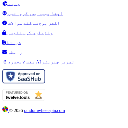
پہیے
اپنا پہیہ جمع کروائیں
اکثر پوچھے گئے سوالات
رازداری کی پالیسی
شرائط
رابطہ
🎨 مفت لامحدود AI تصویر جنریٹر
©
2026
randomwheelspin.com