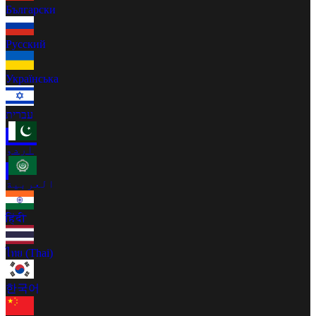
Български
Русский
Українська
עברית
اردو
العربية
हिंदी
ไทย (Thai)
한국어