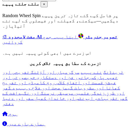
ملتے جلتے پہیے
×
Random Wheel Spin پر شامل کیے گئے تازہ ترین پہیے
دیکھیں—سیکھنے، کھیلنے اور فیصلوں کے لیے نئے
آئیڈیاز۔
مفت لامحدود AI تصویر جنریٹر
اپنا پہیہ جمع
🎨
کروائیں
اس زمرے میں ابھی کوئی پہیہ نہیں ہے۔
زمرے کے مطابق پہیہ تلاش کریں:
ٹرینڈنگ
نئے پہیے
سرگرمیاں اور آؤٹنگ
تفریحی اور
تھیم پارکس
جانور
فن اور دستکاری
خوبصورتی اور
فیشن
قسمت اور اتفاق
کلاس روم
کامیڈی اور تفریح
کھانا اور مشروبات
گیمز
صحت اور فلاح و بہبود
گھر
اور طرزِ زندگی
فلمیں
موسیقی
نرسنگ اور نگہداشت کے
گھر
تقریبات، ایونٹس اور خاندان
کھیل
سفر اور دنیا
دفتر
ہوم
ہمارے بارے میں