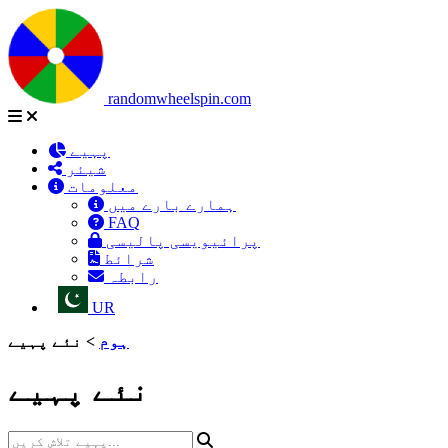
randomwheelspin.com
پہیے
شیئر
معلومات
ہمارے بارے میں
FAQ
پرائیویسی پالیسی
شرائط
رابطہ
UR
ہوم
>
نئے پہیے
نئے پہیے