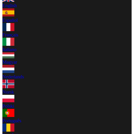
English
Español
Français
Italiano
Magyar
Nederlands
Norsk
Polski
Português