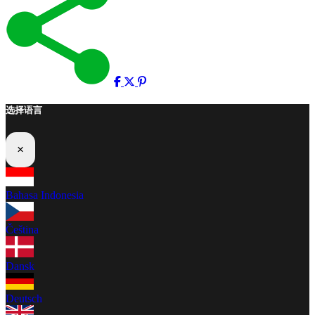
选择语言
×
Bahasa Indonesia
Čeština
Dansk
Deutsch